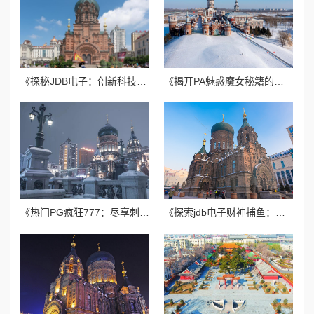
《探秘JDB电子：创新科技如何改变电子行业未来》
《揭开PA魅惑魔女秘籍的神秘面纱，成为魅力四射的魔女吧！》
《热门PG疯狂777：尽享刺激与乐趣的游戏体验》
《探索jdb电子财神捕鱼：技巧与攻略分享，让你轻松赢取财富》